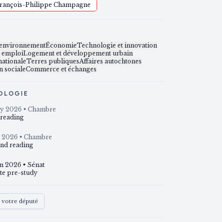
rançois-Philippe Champagne
S
t environnement
Économie
Technologie et innovation
t emploi
Logement et développement urbain
nationale
Terres publiques
Affaires autochtones
n sociale
Commerce et échanges
OLOGIE
y 2026
• Chambre
 reading
n 2026
• Chambre
nd reading
un 2026
• Sénat
te pre-study
à votre député