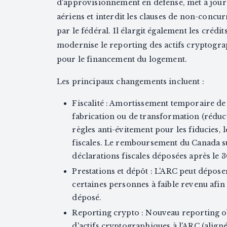
d'approvisionnement en défense, met à jour 
aériens et interdit les clauses de non-concur
par le fédéral. Il élargit également les créd
modernise le reporting des actifs cryptogra
pour le financement du logement.
Les principaux changements incluent :
Fiscalité : Amortissement temporaire de
fabrication ou de transformation (réduc
règles anti-évitement pour les fiducies, le
fiscales. Le remboursement du Canada su
déclarations fiscales déposées après le 
Prestations et dépôt : L'ARC peut dépos
certaines personnes à faible revenu afin 
déposé.
Reporting crypto : Nouveau reporting ob
d'actifs cryptographiques à l'ARC (align