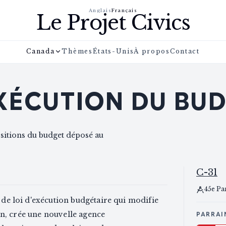
Anglais
Français
Le Projet Civics
Canada
Thèmes
États-Unis
À propos
Contact
EXÉCUTION DU BU
ositions du budget déposé au
C-31
45e Pa
t de loi d'exécution budgétaire qui modifie
tion, crée une nouvelle agence
PARRAI