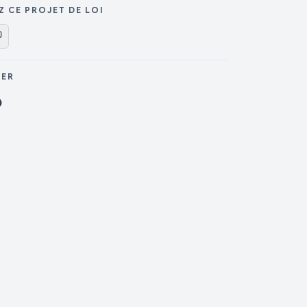
Z CE PROJET DE LOI
GER
ager sur X
Partager sur Facebook