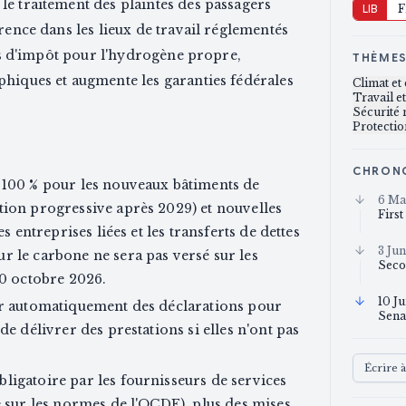
le traitement des plaintes des passagers
LIB
F
rence dans les lieux de travail réglementés
its d'impôt pour l'hydrogène propre,
THÈME
phiques et augmente les garanties fédérales
Climat e
Travail e
Sécurité 
Protectio
CHRON
 100 % pour les nouveaux bâtiments de
6 Ma
tion progressive après 2029) et nouvelles
First
s entreprises liées et les transferts de dettes
3 Ju
r le carbone ne sera pas versé sur les
Seco
30 octobre 2026.
10 J
er automatiquement des déclarations pour
Sena
de délivrer des prestations si elles n'ont pas
Écrire 
ligatoire par les fournisseurs de services
é sur les normes de l'OCDE), plus des mises