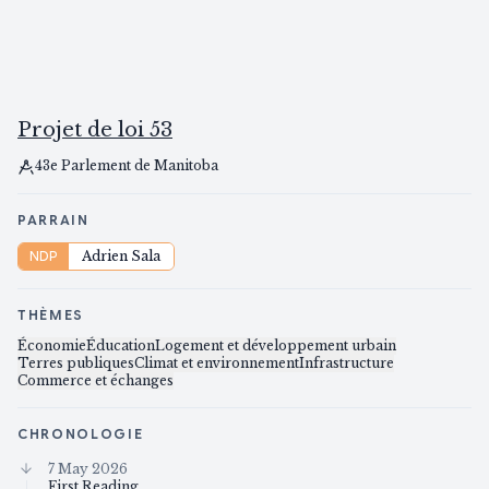
Projet de loi 53
43e Parlement de Manitoba
PARRAIN
NDP
Adrien Sala
THÈMES
Économie
Éducation
Logement et développement urbain
Terres publiques
Climat et environnement
Infrastructure
Commerce et échanges
CHRONOLOGIE
7 May 2026
First Reading