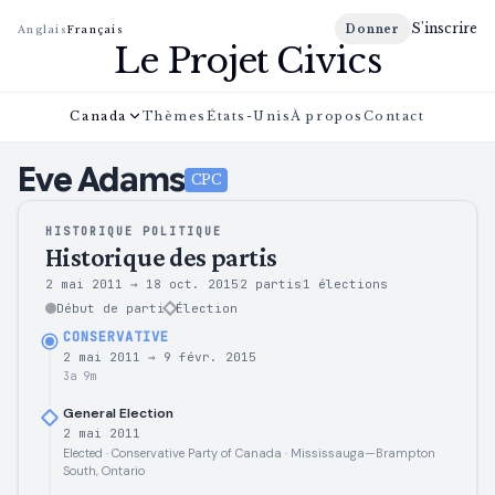
S'inscrire
Donner
Anglais
Français
Le Projet Civics
Canada
Thèmes
États-Unis
À propos
Contact
Eve
Adams
CPC
HISTORIQUE POLITIQUE
Historique des partis
2 mai 2011
→
18 oct. 2015
2 partis
1
élections
Début de parti
Élection
CONSERVATIVE
2 mai 2011
→
9 févr. 2015
3a 9m
General Election
2 mai 2011
Elected · Conservative Party of Canada · Mississauga—Brampton
South, Ontario