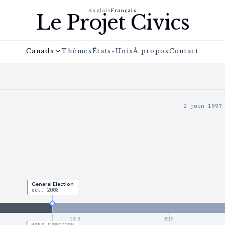
Anglais
Français
Le Projet Civics
Canada
Thèmes
États-Unis
À propos
Contact
2 juin 1997
General Election
oct. 2008
2010
2015