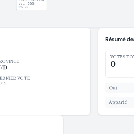
HORS FONCTION
oct. 2008
17a 9m
Résumé des
VOTES TO
ROVINCE
0
/D
ERNIER VOTE
/D
Oui
Apparié