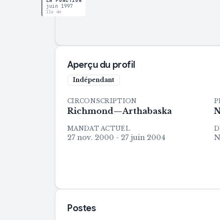
EN FONCTION
juin 1997
11a 4m
Aperçu du profil
Indépendant
CIRCONSCRIPTION
P
Richmond—Arthabaska
N
MANDAT ACTUEL
D
27 nov. 2000 - 27 juin 2004
N
Postes