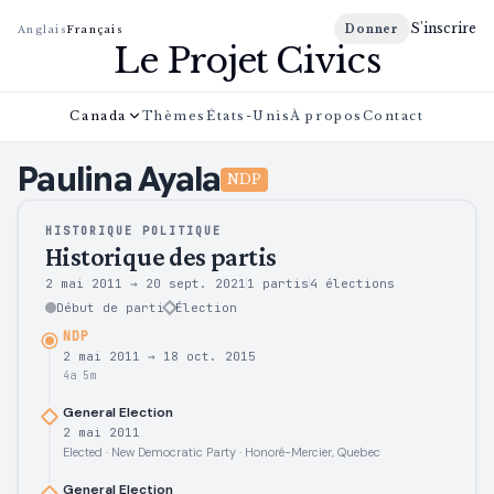
S'inscrire
Donner
Anglais
Français
Le Projet Civics
Canada
Thèmes
États-Unis
À propos
Contact
Paulina
Ayala
NDP
HISTORIQUE POLITIQUE
Historique des partis
2 mai 2011
→
20 sept. 2021
1 partis
4
élections
Début de parti
Élection
NDP
2 mai 2011
→
18 oct. 2015
4a 5m
General Election
2 mai 2011
Elected · New Democratic Party · Honoré-Mercier, Quebec
General Election