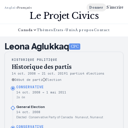
S'inscrire
Donner
Anglais
Français
Le Projet Civics
Canada
Thèmes
États-Unis
À propos
Contact
Leona
Aglukkaq
CPC
HISTORIQUE POLITIQUE
Historique des partis
14 oct. 2008
→
21 oct. 2019
1 partis
4
élections
Début de parti
Élection
CONSERVATIVE
14 oct. 2008
→
1 mai 2011
2a 6m
General Election
14 oct. 2008
Elected · Conservative Party of Canada · Nunavut, Nunavut
CONSERVATIVE