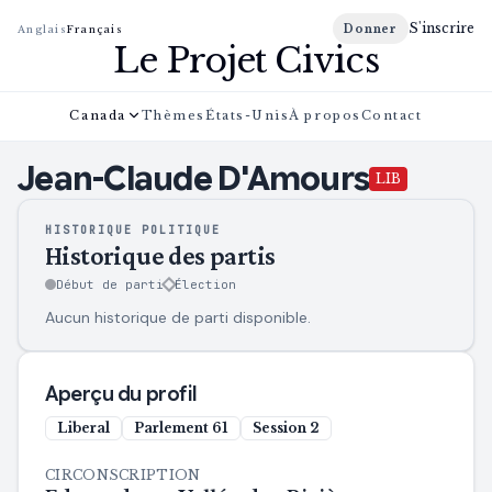
S'inscrire
Donner
Anglais
Français
Le Projet Civics
Canada
Thèmes
États-Unis
À propos
Contact
Jean-Claude
D'Amours
LIB
HISTORIQUE POLITIQUE
Historique des partis
Début de parti
Élection
Aucun historique de parti disponible.
Aperçu du profil
Liberal
Parlement
61
Session
2
CIRCONSCRIPTION