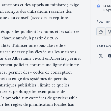
sanctions et des appels au ministre ; exige
14 M
Roya
nt compte des utilisations récentes des
que » au conseil (avec des exceptions
ÉVALUE
s qu'elles publient les noms et les salaires
 chaque année, à partir de 2027.
ités d'utiliser une sous-classe de «
PARTA
urer une taxe plus élevée sur les maisons
Part
par des Albertains vivant en Alberta ; permet
ncement policier comme une ligne distincte.
res : permet des « codes de conception
et ou exige des systèmes de permis
atistiques publiables ; limite ce que les
ncer et prolonge les exemptions de
 la priorité aux carrières de gravier/sable
 les règles de planification locales (sur