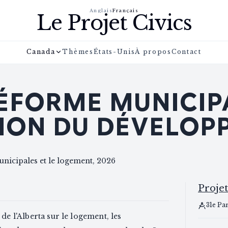
Anglais
Français
Le Projet Civics
Canada
Thèmes
États-Unis
À propos
Contact
RÉFORME MUNICIP
TION DU DÉVELO
municipales et le logement, 2026
Projet
31e Pa
 de l'Alberta sur le logement, les