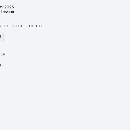
ay 2026
l Assent
Z CE PROJET DE LOI
GER
ager sur X
Partager sur Facebook