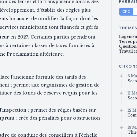
tion des terres et la transparence locale. Ses
PARRAI
développement, d'établir des règles plus
CPC
nts locaux et de modifier la façon dont les
services municipaux sont financés et gérés.
THÈME
eur en 2027. Certaines parties prendront
Logement
Terres p
ns à certaines classes de taxes foncières à
Questions
Travail e
une Proclamation ultérieure.
CHRON
6 Ma
ace l'ancienne formule des tarifs des
Seco
ement ; permet aux organismes de gestion de
tituer des fonds de réserve requis pour les
11 M
Seco
d'inspection ; permet des règles basées sur
12 M
Comm
'emprunt ; crée des pénalités pour obstruction
13 M
Thir
re de conduite des conseillers à l'échelle