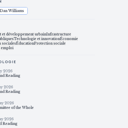
N
Dan Williams
S
 et développement urbain
Infrastructure
ubliques
Technologie et innovation
Économie
 sociales
Éducation
Protection sociale
t emploi
OLOGIE
y 2026
nd Reading
ay 2026
nd Reading
ay 2026
ittee of the Whole
ay 2026
d Reading