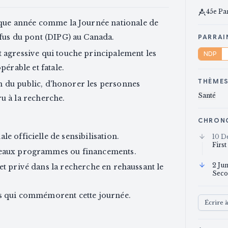
45e Pa
haque année comme la Journée nationale de
ffus du pont (DIPG) au Canada.
PARRAI
t agressive qui touche principalement les
NDP
pérable et fatale.
THÈME
ion du public, d'honorer les personnes
Santé
u à la recherche.
CHRON
le officielle de sensibilisation.
10 D
First
uveaux programmes ou financements.
2 Ju
 et privé dans la recherche en rehaussant le
Seco
ays qui commémorent cette journée.
Écrire 