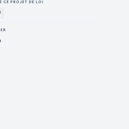
Z CE PROJET DE LOI
GER
ager sur X
Partager sur Facebook