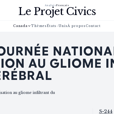
Anglais
Français
Le Projet Civics
Canada
Thèmes
États-Unis
À propos
Contact
JOURNÉE NATIONA
TION AU GLIOME 
ÉRÉBRAL
isation au gliome infiltrant du
S-244