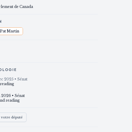
rlement de Canada
N
Pat Martin
S
OLOGIE
ec 2025
• Sénat
 reading
n 2026
• Sénat
nd reading
à votre député