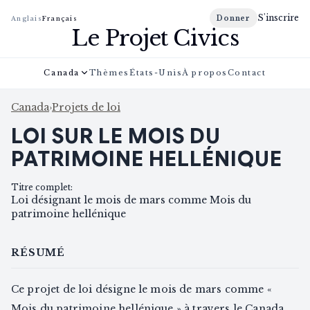
S'inscrire
Donner
Anglais
Français
Le Projet Civics
Canada
Thèmes
États-Unis
À propos
Contact
Canada
›
Projets de loi
LOI SUR LE MOIS DU
PATRIMOINE HELLÉNIQUE
Titre complet
:
Loi désignant le mois de mars comme Mois du
patrimoine hellénique
RÉSUMÉ
Ce projet de loi désigne le mois de mars comme «
Mois du patrimoine hellénique » à travers le Canada.