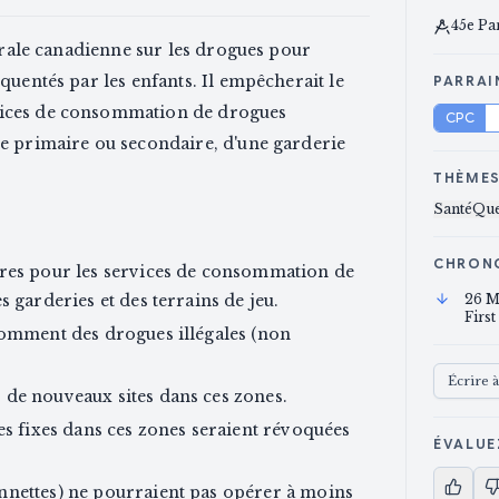
45e Pa
dérale canadienne sur les drogues pour
quentés par les enfants. Il empêcherait le
PARRAI
vices de consommation de drogues
CPC
e primaire ou secondaire, d'une garderie
THÈME
Santé
Que
CHRON
tres pour les services de consommation de
 garderies et des terrains de jeu.
26 M
First
somment des drogues illégales (non
Écrire 
de nouveaux sites dans ces zones.
es fixes dans ces zones seraient révoquées
ÉVALUE
nnettes) ne pourraient pas opérer à moins