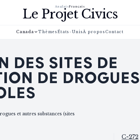
Anglais
Français
Le Projet Civics
Canada
Thèmes
États-Unis
À propos
Contact
N DES SITES DE
ON DE DROGUES 
OLES
ogues et autres substances (sites
C-272