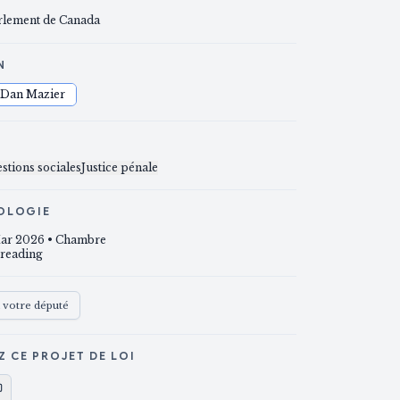
rlement de Canada
N
Dan Mazier
S
stions sociales
Justice pénale
OLOGIE
ar 2026
• Chambre
 reading
à votre député
Z CE PROJET DE LOI